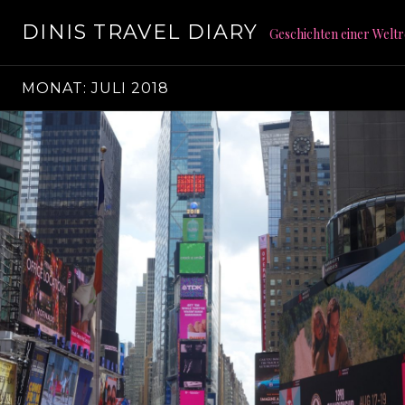
S
DINIS TRAVEL DIARY
p
Geschichten einer Weltr
r
i
MONAT: JULI 2018
n
g
e
z
u
m
I
n
h
a
l
t