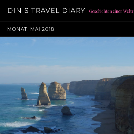
S
DINIS TRAVEL DIARY
p
Geschichten einer Weltr
r
i
MONAT: MAI 2018
n
g
e
z
u
m
I
n
h
a
l
t