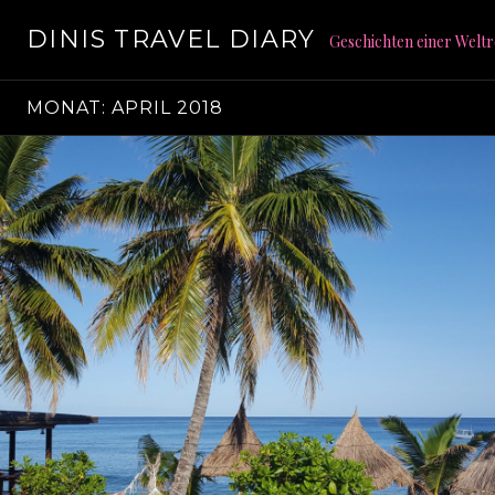
S
DINIS TRAVEL DIARY
p
Geschichten einer Weltr
r
i
MONAT: APRIL 2018
n
g
e
z
u
m
I
n
h
a
l
t